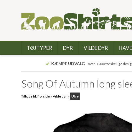
TØJTYPER
DYR
VILDE DYR
HAVE
KÆMPE UDVALG
over 3.000 forskellige desig
Song Of Autumn long sle
Tilbage til:
Forside
»
Vilde dyr
»
Ulve