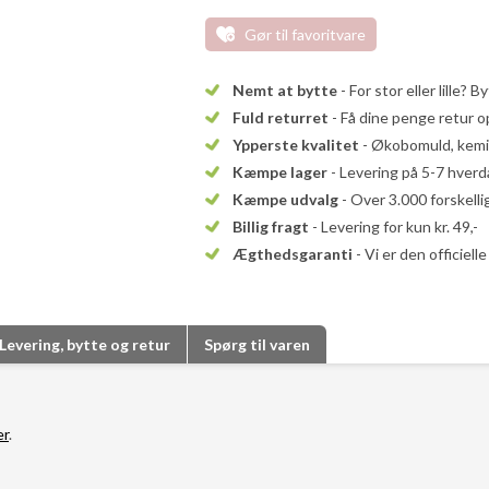
Gør til favoritvare
Nemt at bytte
- For stor eller lille? B
Fuld returret
- Få dine penge retur op
Ypperste kvalitet
- Økobomuld, kemika
Kæmpe lager
- Levering på 5-7 hver
Kæmpe udvalg
- Over 3.000 forskell
Billig fragt
- Levering for kun kr. 49,-
Ægthedsgaranti
- Vi er den officiel
Levering, bytte og retur
Spørg til varen
er
.