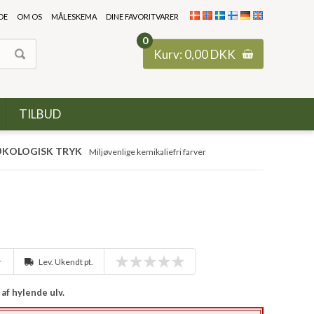
DE
OM OS
MÅLESKEMA
DINE FAVORITVARER
0
Kurv:
0,00
DKK
TILBUD
KOLOGISK TRYK
Miljøvenlige kemikaliefri farver
r
Lev. Ukendt pt.
af hylende ulv.