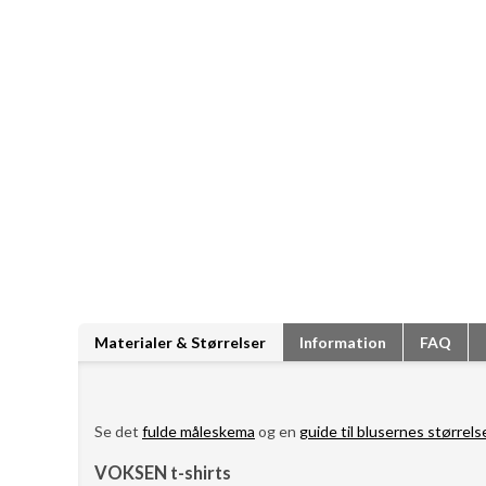
Materialer & Størrelser
Information
FAQ
Se det
fulde måleskema
og en
guide til blusernes størrels
VOKSEN t-shirts