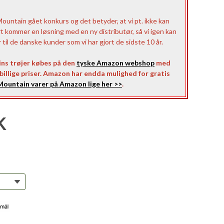
untain gået konkurs og det betyder, at vi pt. ikke kan
rt kommer en løsning med en ny distributør, så vi igen kan
il de danske kunder som vi har gjort de sidste 10 år.
ns trøjer købes på den
tyske Amazon webshop
med
l billige priser. Amazon har endda mulighed for gratis
ountain varer på Amazon lige her >>
.
K