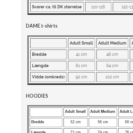
DAME t-shirts
HOODIES