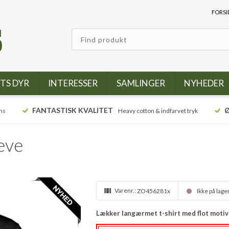
FORSI
TS DYR
INTERESSER
SAMLINGER
NYHEDER
FANTASTISK KVALITET
Ø
ns
Heavy cotton & indfarvet tryk
eve
Varenr.:
ZO456281x
Ikke på lage
Lækker langærmet t-shirt med flot motiv 