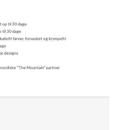
yt op til 30 dage
 til 30 dage
liefri farver, forvasket og krympefri
dage
ige designs
le nordiske "The Mountain" partner