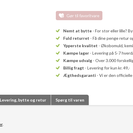
Gør til favoritvare
Nemt at bytte
- For stor eller lille? B
Fuld returret
- Få dine penge retur op
Ypperste kvalitet
- Økobomuld, kemika
Kæmpe lager
- Levering på 5-7 hver
Kæmpe udvalg
- Over 3.000 forskell
Billig fragt
- Levering for kun kr. 49,-
Ægthedsgaranti
- Vi er den officiel
Levering, bytte og retur
Spørg til varen
er
.