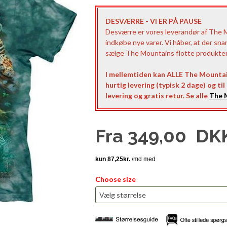
DESVÆRRE - VI ER PÅ PAUSE
Desværre er vores leverandør af The Mo
indkøbe nye varer. Vi håber, at der sna
sælge The Mountains flotte produkter t
I mellemtiden kan ALLE The Mountai
hurtig levering (typisk 2 dage) og ti
levering og gratis retur. Se alle
The M
Fra
349,00
DK
Choose size