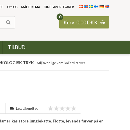
DE
OM OS
MÅLESKEMA
DINE FAVORITVARER
0
Kurv:
0,00
DKK
TILBUD
KOLOGISK TRYK
Miljøvenlige kemikaliefri farver
r
Lev. Ukendt pt.
damerikas store junglekatte. Flotte, levende farver på en