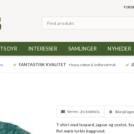
FORSI
TS DYR
INTERESSER
SAMLINGER
NYHEDER
FANTASTISK KVALITET
Ø
ns
Heavy cotton & indfarvet tryk
Varenr.:
ZO104947x
Ikke på lage
T-shirt med leopard, jaguar og ozelot, Sy
flot mørk tyrkis baggrund.