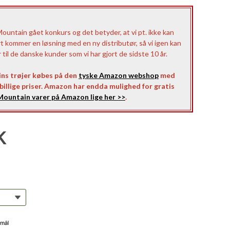
untain gået konkurs og det betyder, at vi pt. ikke kan
rt kommer en løsning med en ny distributør, så vi igen kan
il de danske kunder som vi har gjort de sidste 10 år.
ns trøjer købes på den
tyske Amazon webshop
med
l billige priser. Amazon har endda mulighed for gratis
ountain varer på Amazon lige her >>
.
K