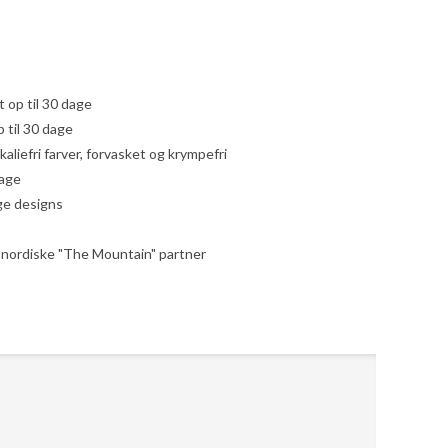
yt op til 30 dage
 til 30 dage
liefri farver, forvasket og krympefri
dage
ige designs
le nordiske "The Mountain" partner