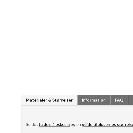
Materialer & Størrelser
Information
FAQ
Se det
fulde måleskema
og en
guide til blusernes størrels