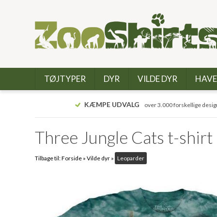
TØJTYPER
DYR
VILDE DYR
HAVE
KÆMPE UDVALG
over 3.000 forskellige desig
Three Jungle Cats t-shirt
Tilbage til:
Forside
»
Vilde dyr
»
Leoparder