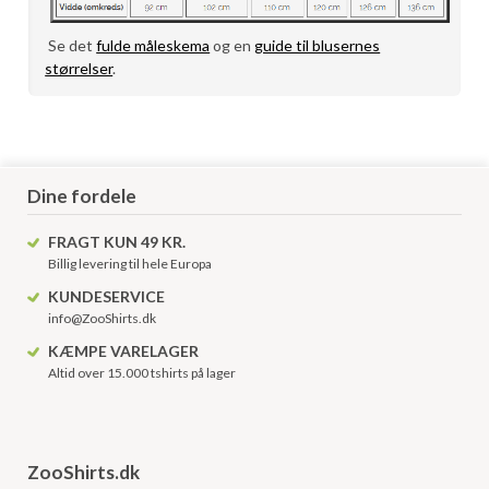
Se det
fulde måleskema
og en
guide til blusernes
størrelser
.
Dine fordele
FRAGT KUN 49 KR.
Billig levering til hele Europa
KUNDESERVICE
info@ZooShirts.dk
KÆMPE VARELAGER
Altid over 15.000 tshirts på lager
ZooShirts.dk