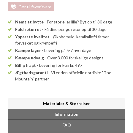
Gør til favoritvare
Nemt at bytte
- For stor eller lille? Byt op til 30 dage
Fuld returret
- Få dine penge retur op til 30 dage
Ypperste kvalitet
- Økobomuld, kemikaliefri farver,
forvasket og krympefri
Kæmpe lager
- Levering på 5-7 hverdage
Kæmpe udvalg
- Over 3.000 forskellige designs
Billig fragt
- Levering for kun kr. 49,-
Ægthedsgaranti
- Vi er den officielle nordiske "The
Mountain" partner
Materialer & Størrelser
Information
FAQ