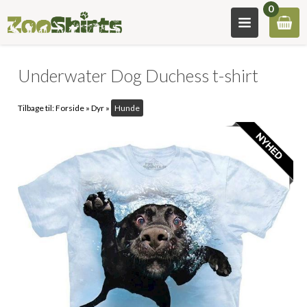
0
Underwater Dog Duchess t-shirt
Tilbage til:
Forside
»
Dyr
»
Hunde