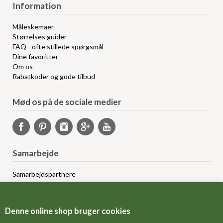
Information
Måleskemaer
Størrelses guider
FAQ - ofte stillede spørgsmål
Dine favoritter
Om os
Rabatkoder og gode tilbud
Mød os på de sociale medier
Samarbejde
Samarbejdspartnere
Sponsorprogram
Bloggere
Affiliateprogram
Denne online shop bruger cookies
Grossistsalg