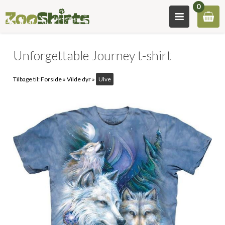
0
Unforgettable Journey t-shirt
Tilbage til:
Forside
»
Vilde dyr
»
Ulve