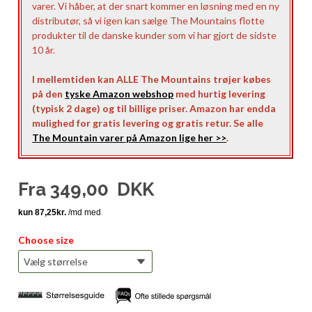
varer. Vi håber, at der snart kommer en løsning med en ny
distributør, så vi igen kan sælge The Mountains flotte
produkter til de danske kunder som vi har gjort de sidste
10 år.
I mellemtiden kan ALLE The Mountains trøjer købes
på den
tyske Amazon webshop
med hurtig levering
(typisk 2 dage) og til billige priser. Amazon har endda
mulighed for gratis levering og gratis retur. Se alle
The Mountain varer på Amazon lige her >>
.
Fra
349,00
DKK
Choose size