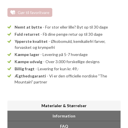
Gør til favoritvare
Nemt at bytte
- For stor eller lille? Byt op til 30 dage
Fuld returret
- Få dine penge retur op til 30 dage
Ypperste kvalitet
- Økobomuld, kemikaliefri farver,
forvasket og krympefri
Kæmpe lager
- Levering på 5-7 hverdage
Kæmpe udvalg
- Over 3.000 forskellige designs
Billig fragt
- Levering for kun kr. 49,-
Ægthedsgaranti
- Vi er den officielle nordiske "The
Mountain" partner
Materialer & Størrelser
Information
FAQ