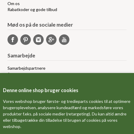
Om os
Rabatkoder og gode tilbud
Mød os på de sociale medier
Samarbejde
Samarbejdspartnere
Sponsorprogram
Bloggere
Affiliateprogram
Denne online shop bruger cookies
Grossistsalg
Ledige jobs
Vores webshop bruger første- og tredieparts cookies til at optimere
brugeroplevelsen, analysere kundeadfærd og markedsføre vores
produkter f.eks. på sociale medier (retargeting). Du kan altid ændre
FORSIDE
eller tilbagetrække din tilladelse til brugen af cookies på vores
webshop.
OM OS