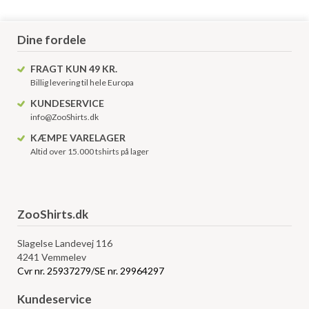
Dine fordele
FRAGT KUN 49 KR.
Billig levering til hele Europa
KUNDESERVICE
info@ZooShirts.dk
KÆMPE VARELAGER
Altid over 15.000 tshirts på lager
ZooShirts.dk
Slagelse Landevej 116
4241 Vemmelev
Cvr nr. 25937279/SE nr. 29964297
Kundeservice