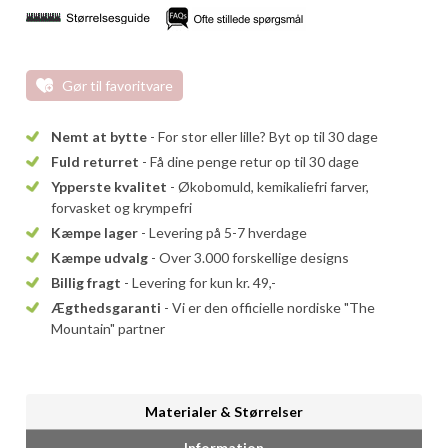
Gør til favoritvare
Nemt at bytte
- For stor eller lille? Byt op til 30 dage
Fuld returret
- Få dine penge retur op til 30 dage
Ypperste kvalitet
- Økobomuld, kemikaliefri farver,
forvasket og krympefri
Kæmpe lager
- Levering på 5-7 hverdage
Kæmpe udvalg
- Over 3.000 forskellige designs
Billig fragt
- Levering for kun kr. 49,-
Ægthedsgaranti
- Vi er den officielle nordiske "The
Mountain" partner
Materialer & Størrelser
Information