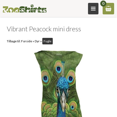
0
Vibrant Peacock mini dress
Tilbage til:
Forside
»
Dyr
»
Fugle