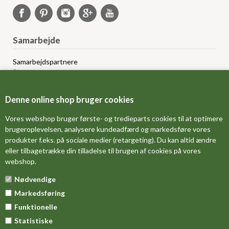
Samarbejde
Samarbejdspartnere
Sponsorprogram
Bloggere
Affiliateprogram
Denne online shop bruger cookies
Grossistsalg
Ledige jobs
Vores webshop bruger første- og tredieparts cookies til at optimere
brugeroplevelsen, analysere kundeadfærd og markedsføre vores
produkter f.eks. på sociale medier (retargeting). Du kan altid ændre
FORSIDE
eller tilbagetrække din tilladelse til brugen af cookies på vores
webshop.
OM OS
Nødvendige
MÅLESKEMA
Markedsføring
DINE FAVORITVARER
Funktionelle
Statistiske