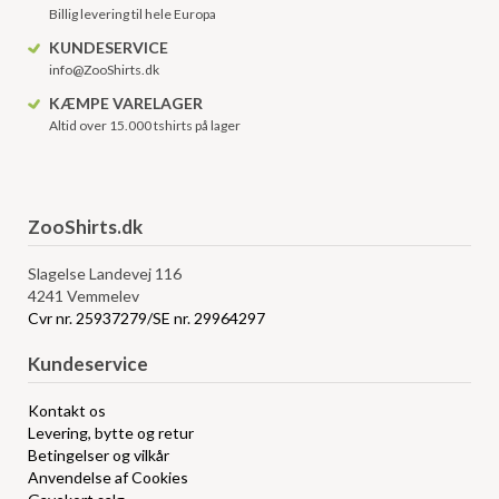
Billig levering til hele Europa
KUNDESERVICE
info@ZooShirts.dk
KÆMPE VARELAGER
Altid over 15.000 tshirts på lager
ZooShirts.dk
Slagelse Landevej 116
4241 Vemmelev
Cvr nr. 25937279/SE nr. 29964297
Kundeservice
Kontakt os
Levering, bytte og retur
Betingelser og vilkår
Anvendelse af Cookies