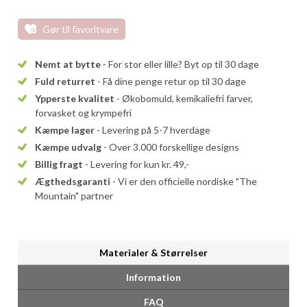
Gør til favoritvare
Nemt at bytte
- For stor eller lille? Byt op til 30 dage
Fuld returret
- Få dine penge retur op til 30 dage
Ypperste kvalitet
- Økobomuld, kemikaliefri farver,
forvasket og krympefri
Kæmpe lager
- Levering på 5-7 hverdage
Kæmpe udvalg
- Over 3.000 forskellige designs
Billig fragt
- Levering for kun kr. 49,-
Ægthedsgaranti
- Vi er den officielle nordiske "The
Mountain" partner
Materialer & Størrelser
Information
FAQ