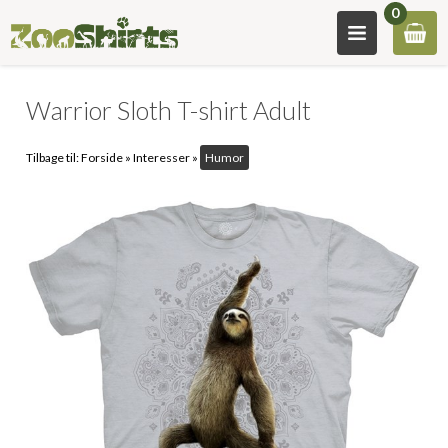
0
Warrior Sloth T-shirt Adult
Tilbage til:
Forside
»
Interesser
»
Humor