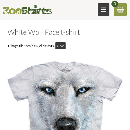
0
White Wolf Face t-shirt
Tilbage til:
Forside
»
Vilde dyr
»
Ulve