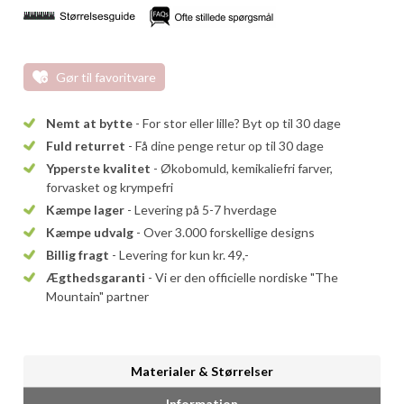
Gør til favoritvare
Nemt at bytte
- For stor eller lille? Byt op til 30 dage
Fuld returret
- Få dine penge retur op til 30 dage
Ypperste kvalitet
- Økobomuld, kemikaliefri farver,
forvasket og krympefri
Kæmpe lager
- Levering på 5-7 hverdage
Kæmpe udvalg
- Over 3.000 forskellige designs
Billig fragt
- Levering for kun kr. 49,-
Ægthedsgaranti
- Vi er den officielle nordiske "The
Mountain" partner
Materialer & Størrelser
Information