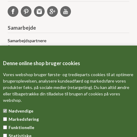
Samarbejde
Samarbejdspartnere
Sponsorprogram
Bloggere
Affiliateprogram
Denne online shop bruger cookies
Grossistsalg
Ledige jobs
Vores webshop bruger første- og tredieparts cookies til at optimere
brugeroplevelsen, analysere kundeadfærd og markedsføre vores
produkter f.eks. på sociale medier (retargeting). Du kan altid ændre
FORSIDE
eller tilbagetrække din tilladelse til brugen af cookies på vores
webshop.
OM OS
Nødvendige
MÅLESKEMA
Markedsføring
DINE FAVORITVARER
Funktionelle
Statistiske