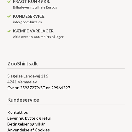
FRAGT KUN 49 KR.
Billig levering til hele Europa
KUNDESERVICE
info@ZooShirts.dk
KÆMPE VARELAGER
Altid over 15.000 tshirts på lager
ZooShirts.dk
Slagelse Landevej 116
4241 Vemmelev
Cvr nr. 25937279/SE nr. 29964297
Kundeservice
Kontakt os
Levering, bytte og retur
Betingelser og vilkår
Anvendelse af Cookies