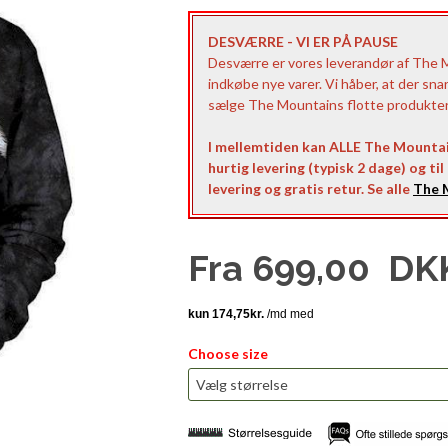
DESVÆRRE - VI ER PÅ PAUSE
Desværre er vores leverandør af The Mo
indkøbe nye varer. Vi håber, at der sna
sælge The Mountains flotte produkter t
I mellemtiden kan ALLE The Mountai
hurtig levering (typisk 2 dage) og ti
levering og gratis retur. Se alle
The M
Fra
699,00
DK
Choose size