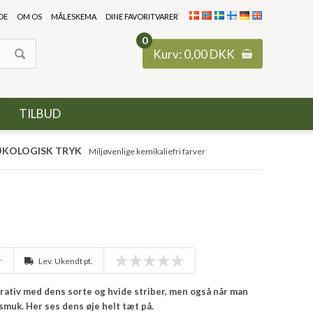
DE
OM OS
MÅLESKEMA
DINE FAVORITVARER
0
Kurv:
0,00
DKK
TILBUD
KOLOGISK TRYK
Miljøvenlige kemikaliefri farver
r
Lev. Ukendt pt.
orativ med dens sorte og hvide striber, men også når man
smuk. Her ses dens øje helt tæt på.