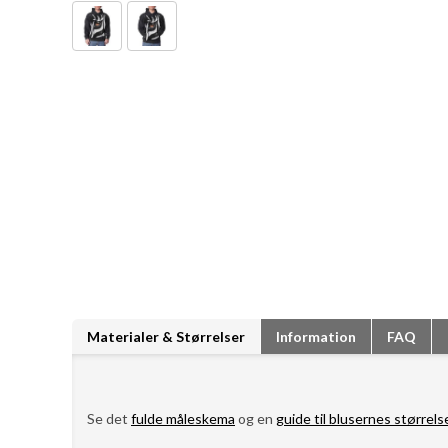
Materialer & Størrelser
Information
FAQ
Se det
fulde måleskema
og en
guide til blusernes størrels