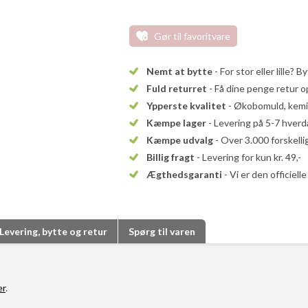
Gør til favoritvare
Nemt at bytte
- For stor eller lille? B
Fuld returret
- Få dine penge retur op
Ypperste kvalitet
- Økobomuld, kemika
Kæmpe lager
- Levering på 5-7 hver
Kæmpe udvalg
- Over 3.000 forskell
Billig fragt
- Levering for kun kr. 49,-
Ægthedsgaranti
- Vi er den officiel
Levering, bytte og retur
Spørg til varen
er
.