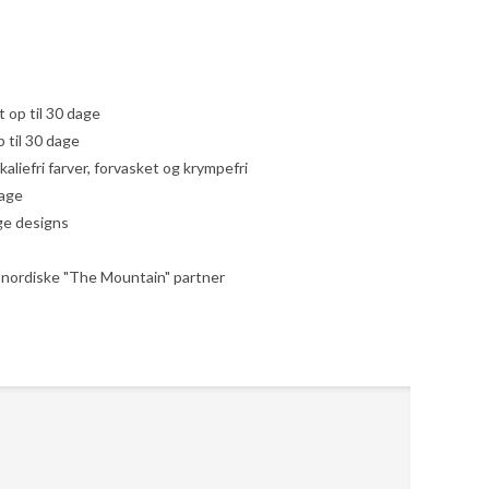
yt op til 30 dage
 til 30 dage
liefri farver, forvasket og krympefri
dage
ige designs
le nordiske "The Mountain" partner