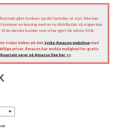
untain gået konkurs og det betyder, at vi pt. ikke kan
rt kommer en løsning med en ny distributør, så vi igen kan
il de danske kunder som vi har gjort de sidste 10 år.
ns trøjer købes på den
tyske Amazon webshop
med
l billige priser. Amazon har endda mulighed for gratis
ountain varer på Amazon lige her >>
.
K