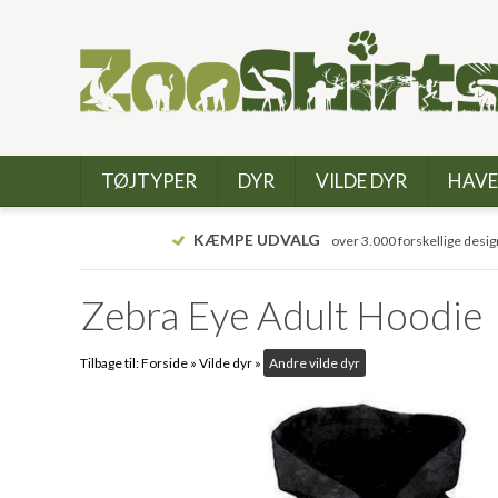
TØJTYPER
DYR
VILDE DYR
HAVE
KÆMPE UDVALG
over 3.000 forskellige desig
Zebra Eye Adult Hoodie
Tilbage til:
Forside
»
Vilde dyr
»
Andre vilde dyr