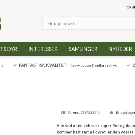
FORSI
TS DYR
INTERESSER
SAMLINGER
NYHEDER
FANTASTISK KVALITET
Ø
ns
Heavy cotton & indfarvet tryk
Varenr.:
ZO723552x
Ikke på lage
Alle ved at en zebra er super flot og dek
kommer helt tæt på dyret, er den yderst 