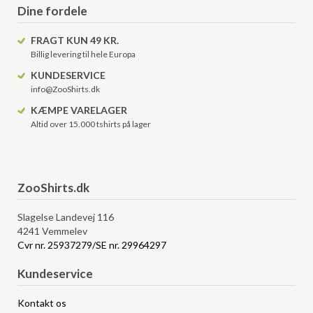
Dine fordele
FRAGT KUN 49 KR.
Billig levering til hele Europa
KUNDESERVICE
info@ZooShirts.dk
KÆMPE VARELAGER
Altid over 15.000 tshirts på lager
ZooShirts.dk
Slagelse Landevej 116
4241 Vemmelev
Cvr nr. 25937279/SE nr. 29964297
Kundeservice
Kontakt os