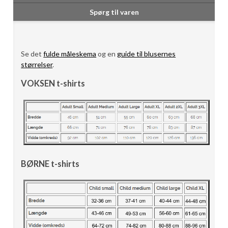
Spørg til varen
Se det
fulde måleskema
og en
guide til blusernes
størrelser
.
VOKSEN t-shirts
BØRNE t-shirts