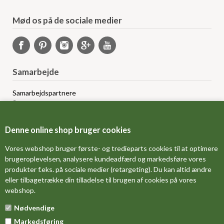
Mød os på de sociale medier
Samarbejde
Samarbejdspartnere
Sponsorprogram
Bloggere
Affiliateprogram
Denne online shop bruger cookies
Grossistsalg
Ledige jobs
Vores webshop bruger første- og tredieparts cookies til at optimere
brugeroplevelsen, analysere kundeadfærd og markedsføre vores
produkter f.eks. på sociale medier (retargeting). Du kan altid ændre
FORSIDE
eller tilbagetrække din tilladelse til brugen af cookies på vores
webshop.
OM OS
Nødvendige
MÅLESKEMA
Markedsføring