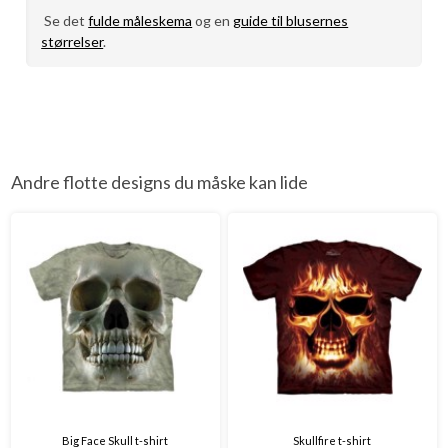
Se det
fulde måleskema
og en
guide til blusernes
størrelser
.
Andre flotte designs du måske kan lide
Big Face Skull t-shirt
Skullfire t-shirt