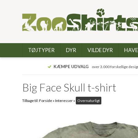
TØJTYPER
DYR
VILDE DYR
HAVE
KÆMPE UDVALG
over 3.000 forskellige desig
Big Face Skull t-shirt
Tilbage til:
Forside
»
Interesser
»
Overnaturligt