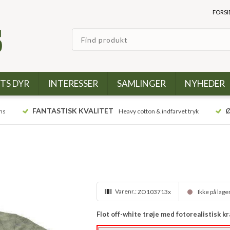
FORSI
TS DYR
INTERESSER
SAMLINGER
NYHEDER
FANTASTISK KVALITET
Ø
ns
Heavy cotton & indfarvet tryk
Varenr.:
ZO103713x
Ikke på lage
Flot off-white trøje med fotorealistisk k