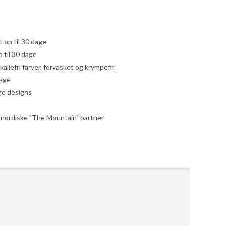
yt op til 30 dage
 til 30 dage
liefri farver, forvasket og krympefri
dage
ige designs
le nordiske "The Mountain" partner