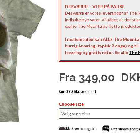
DESVÆRRE - VI ER PÅ PAUSE
Desværre er vores leverandør af The Mo
indkøbe nye varer. Vi håber, at der sna
sælge The Mountains flotte produkter t
I mellemtiden kan ALLE The Mountai
hurtig levering (typisk 2 dage) og ti
levering og gratis retur. Se alle
The M
Fra
349,00
DK
Choose size