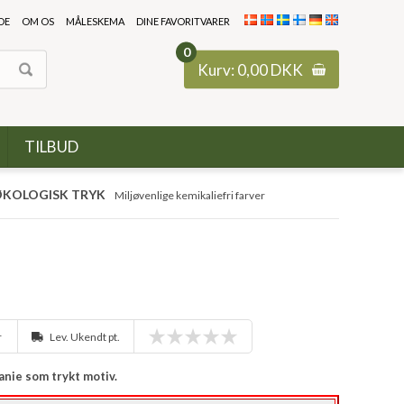
DE
OM OS
MÅLESKEMA
DINE FAVORITVARER
0
Kurv:
0,00
DKK
TILBUD
KOLOGISK TRYK
Miljøvenlige kemikaliefri farver
r
Lev. Ukendt pt.
ranie som trykt motiv.