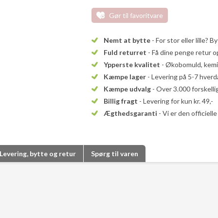
Gør til favoritvare
Nemt at bytte
- For stor eller lille? B
Fuld returret
- Få dine penge retur op
Ypperste kvalitet
- Økobomuld, kemika
Kæmpe lager
- Levering på 5-7 hver
Kæmpe udvalg
- Over 3.000 forskell
Billig fragt
- Levering for kun kr. 49,-
Ægthedsgaranti
- Vi er den officiel
Levering, bytte og retur
Spørg til varen