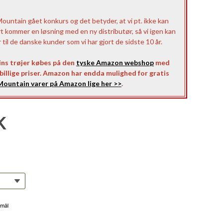
untain gået konkurs og det betyder, at vi pt. ikke kan
rt kommer en løsning med en ny distributør, så vi igen kan
il de danske kunder som vi har gjort de sidste 10 år.
ns trøjer købes på den
tyske Amazon webshop
med
l billige priser. Amazon har endda mulighed for gratis
ountain varer på Amazon lige her >>
.
K