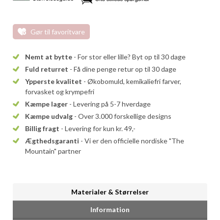
Gør til favoritvare
Nemt at bytte
- For stor eller lille? Byt op til 30 dage
Fuld returret
- Få dine penge retur op til 30 dage
Ypperste kvalitet
- Økobomuld, kemikaliefri farver,
forvasket og krympefri
Kæmpe lager
- Levering på 5-7 hverdage
Kæmpe udvalg
- Over 3.000 forskellige designs
Billig fragt
- Levering for kun kr. 49,-
Ægthedsgaranti
- Vi er den officielle nordiske "The
Mountain" partner
Materialer & Størrelser
Information