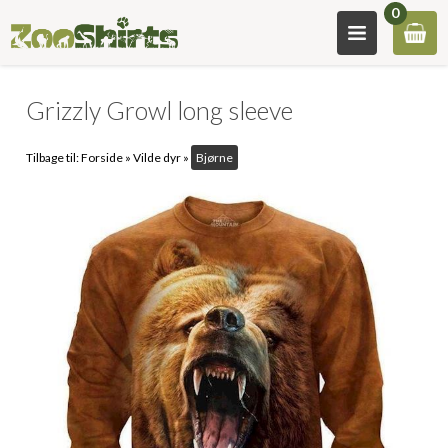
0
Grizzly Growl long sleeve
Tilbage til:
Forside
»
Vilde dyr
»
Bjørne