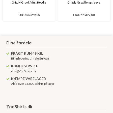
Grizzly Growl Adult Hoodie
Grizzly Growl long sleeve
Fra
DKK 699,00
Fra
DKK 399,00
Dine fordele
FRAGT KUN 49 KR.
Billig levering til hele Europa
KUNDESERVICE
info@ZooShirts.dk
KÆMPE VARELAGER
Altid over 15.000 tshirts på lager
ZooShirts.dk