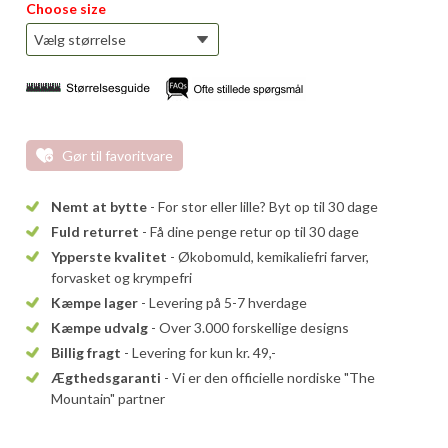
Choose size
Gør til favoritvare
Nemt at bytte
- For stor eller lille? Byt op til 30 dage
Fuld returret
- Få dine penge retur op til 30 dage
Ypperste kvalitet
- Økobomuld, kemikaliefri farver,
forvasket og krympefri
Kæmpe lager
- Levering på 5-7 hverdage
Kæmpe udvalg
- Over 3.000 forskellige designs
Billig fragt
- Levering for kun kr. 49,-
Ægthedsgaranti
- Vi er den officielle nordiske "The
Mountain" partner