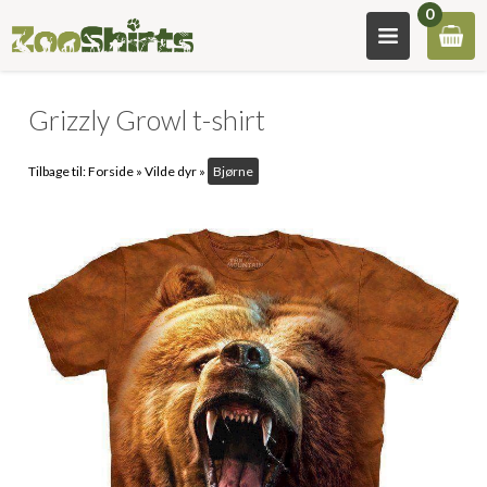
0
Grizzly Growl t-shirt
Tilbage til:
Forside
»
Vilde dyr
»
Bjørne