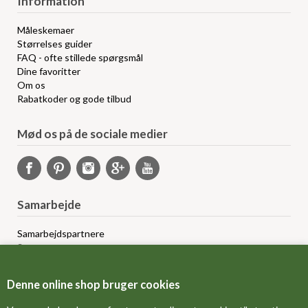
Information
Måleskemaer
Størrelses guider
FAQ - ofte stillede spørgsmål
Dine favoritter
Om os
Rabatkoder og gode tilbud
Mød os på de sociale medier
Samarbejde
Samarbejdspartnere
Sponsorprogram
Bloggere
Affiliateprogram
Denne online shop bruger cookies
Grossistsalg
Ledige jobs